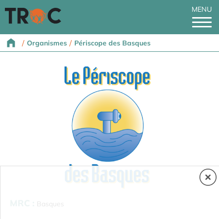
MENU
/
/
Organismes
Périscope des Basques
MRC :
Basques