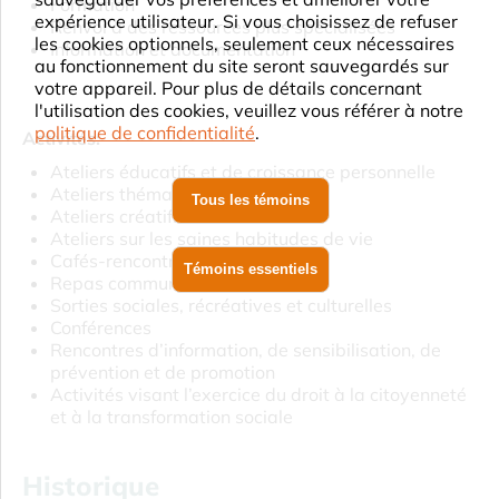
Formation
expérience utilisateur. Si vous choisissez de refuser
Renvoi à des ressources plus spécialisées
les cookies optionnels, seulement ceux nécessaires
Information et documentation
au fonctionnement du site seront sauvegardés sur
votre appareil. Pour plus de détails concernant
l'utilisation des cookies, veuillez vous référer à notre
politique de confidentialité
.
Activités:
Ateliers éducatifs et de croissance personnelle
Ateliers thématiques
Tous les témoins
Ateliers créatifs
Ateliers sur les saines habitudes de vie
Cafés-rencontres
Témoins essentiels
Repas communautaires
Sorties sociales, récréatives et culturelles
Conférences
Rencontres d’information, de sensibilisation, de
prévention et de promotion
Activités visant l’exercice du droit à la citoyenneté
et à la transformation sociale
Historique