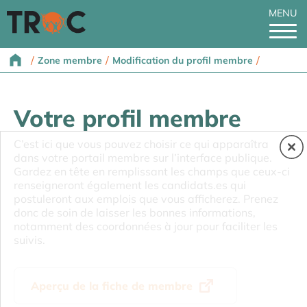
MENU
/
/
/
Zone membre
Modification du profil membre
Votre profil membre
C’est ici que vous pouvez choisir ce qui apparaîtra
dans votre portail membre sur l’interface publique.
Gardez en tête en remplissant les champs que ceux-ci
renseigneront également les candidats.es qui
postuleront aux emplois que vous afficherez. Prenez
donc de soin de laisser les bonnes informations,
notamment des coordonnées à jour pour faciliter les
suivis.
Aperçu de la fiche de membre