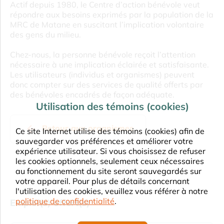
Actif depuis 1980, le Centre d’action bénévole veut
répondre aux besoins exprimés par la population de la
MRC de Matane en suscitant l’implication volontaire
des gens du milieu.
Chez-nous, la personne bénévole reçoit l’attention
nécessaire à une implication éclairée et satisfaisante.
Les utilisateurs (individus et organismes) peuvent
donc compter sur des services de qualité offerts par
des bénévoles encadrés de façon adéquate.
Utilisation des témoins (cookies)
Retour aux organismes
Ce site Internet utilise des témoins (cookies) afin de
sauvegarder vos préférences et améliorer votre
expérience utilisateur. Si vous choisissez de refuser
les cookies optionnels, seulement ceux nécessaires
au fonctionnement du site seront sauvegardés sur
votre appareil. Pour plus de détails concernant
l'utilisation des cookies, veuillez vous référer à notre
politique de confidentialité
.
Emploi(s) offert(s)