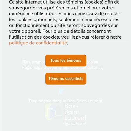
Ce site Internet utilise des témoins (cookies) afin de
Trouver un organisme
sauvegarder vos préférences et améliorer votre
info@trocbsl.org
expérience utilisateur. Si vous choisissez de refuser
les cookies optionnels, seulement ceux nécessaires
Suivez-nous
au fonctionnement du site seront sauvegardés sur
votre appareil. Pour plus de détails concernant
l'utilisation des cookies, veuillez vous référer à notre
politique de confidentialité
.
Tous les témoins
Fière membre de La Coalition des Tables
Régionales d’Organismes Communautaires
Témoins essentiels
Bien ancrée dans le Bas‑Saint‑Laurent