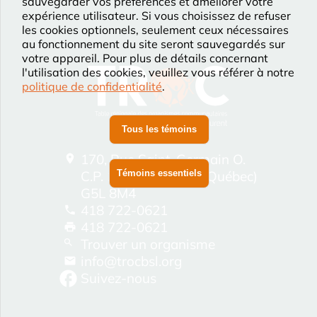
sauvegarder vos préférences et améliorer votre
expérience utilisateur. Si vous choisissez de refuser
les cookies optionnels, seulement ceux nécessaires
au fonctionnement du site seront sauvegardés sur
votre appareil. Pour plus de détails concernant
l'utilisation des cookies, veuillez vous référer à notre
politique de confidentialité
.
Tous les témoins
170, Rue Saint-Germain O.
Témoins essentiels
C.P. 1537 Rimouski (Québec)
G5L 8M4
418 722-0621
418 722-0621
Trouver un organisme
info@trocbsl.org
Suivez-nous