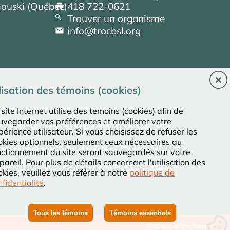
mouski (Québec)
418 722-0621
Trouver un organisme
info@trocbsl.org
lisation des témoins (cookies)
site Internet utilise des témoins (cookies) afin de
‑Laurent
uvegarder vos préférences et améliorer votre
périence utilisateur. Si vous choisissez de refuser les
okies optionnels, seulement ceux nécessaires au
nctionnement du site seront sauvegardés sur votre
pareil. Pour plus de détails concernant l'utilisation des
okies, veuillez vous référer à notre
politique de
nfidentialité
.
Tous les témoins
Témoins essentiels
Politique de confidentialité