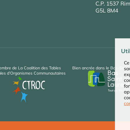
C.P. 1537 Ri
G5L 8M4
Uti
Ce 
embre de La Coalition des Tables
Bien ancrée dans le Bas‑Saint
sa
les d’Organismes Communautaires
ex
co
fo
ap
co
co