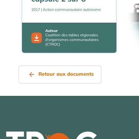
2017
| Action communautaire autonome
Auteur
Coalition des tables régionales
d'organismes communautaires
(CTROC)
Retour aux documents