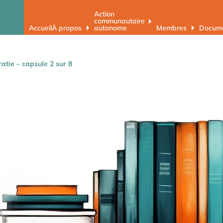
Action
communautaire
Accueil
À propos
autonome
Membres
Docume
atie – capsule 2 sur 8