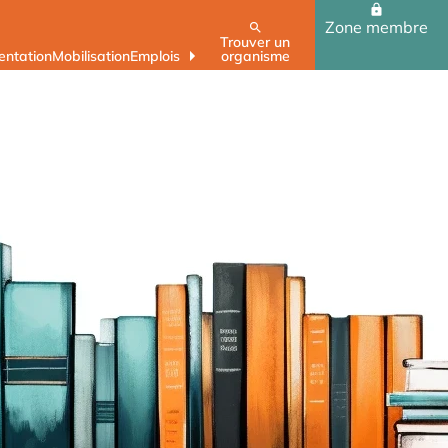
Zone membre
Trouver un
ntation
Mobilisation
Emplois
organisme