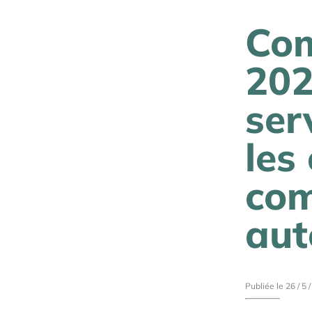
Com
202
ser
les
com
au
Publiée le 26 / 5 