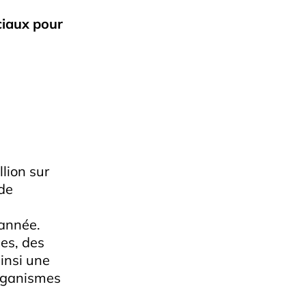
ciaux pour
lion sur
de
 année.
es, des
insi une
organismes
n