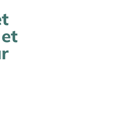
t
et
ur