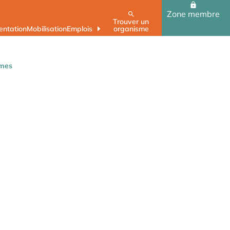
Zone membre
Trouver un
ntation
Mobilisation
Emplois
organisme
omes