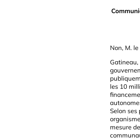
Communiqu
Non, M. le
Gatineau, 
gouverneme
publiqueme
les 10 mi
financeme
autonomes 
Selon ses 
organismes
mesure de 
communauta