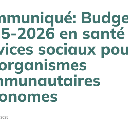
muniqué: Budge
5-2026 en santé 
vices sociaux po
 organismes
munautaires
tonomes
/ 2025